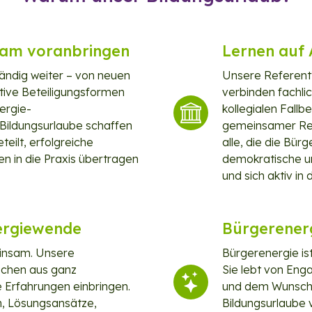
sam voranbringen
Lernen auf
tändig weiter – von neuen
Unsere Referent*
ive Beteiligungsformen
verbinden fachli
nergie­
kollegialen Fall
Bildungsurlaube schaffen
gemeinsamer Refl
eilt, erfolgreiche
alle, die die Bür
en in die Praxis übertragen
demokratische u
und sich aktiv in
nergiewende
Bürgerenerg
insam. Unsere
Bürgerenergie ist
schen aus ganz
Sie lebt von Eng
 Erfahrungen einbringen.
und dem Wunsch,
n, Lösungsansätze,
Bildungsurlaube 