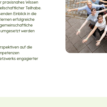
ir praxisnahes Wissen
lschaftlicher Teilhabe.
nden Einblick in die
lernen erfolgreiche
gemein­schaftliche
nd umgesetzt werden
rspektiven auf die
ompetenzen
etzwerks engagierter