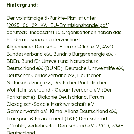
Hintergrund:
Der vollständige 5-Punkte-Plan ist unter
[
2025_06_29_KA_EU-Emmisionshandel.pdf
]
abrufbar. Insgesamt 15 Organisationen haben das
Forderungspapier unterzeichnet:
Allgemeiner Deutscher Fahrrad-Club e. V., AWO
Bundesverband e.V., Bündnis Bürgerenergie e.V. -
BBEn, Bund für Umwelt und Naturschutz
Deutschland e.V. (BUND), Deutsche Umwelthilfe e.V.,
Deutscher Caritasverband e.V., Deutscher
Naturschutzring e.V., Deutscher Paritätischer
Wohlfahrtsverband - Gesamtverband e.V. (Der
Paritätische), Diakonie Deutschland, Forum
Ökologisch-Soziale Marktwirtschaft e.V.,
Germanwatch e.V., Klima-Allianz Deutschland e.V.,
Transport & Environment (T&E) Deutschland
gGmbH, Verkehrsclub Deutschland e.V. - VCD, WWF
Deutschland